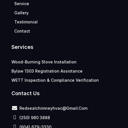
Service
Gallery
Testimonial
Contact
Services
Wood-Burning Stove Installation
Bylaw 1303 Registration Assistance
WETT Inspection & Compliance Verification
Contact Us
Redsealchimneyhvac@gmail.com
(250) 980 3888
(604) 679-3330