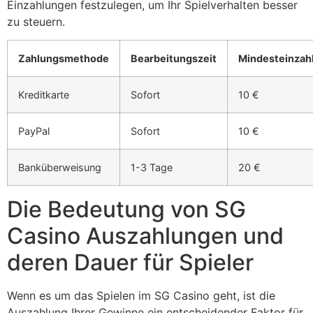
Einzahlungen festzulegen, um Ihr Spielverhalten besser
zu steuern.
Zahlungsmethode
Bearbeitungszeit
Mindesteinzah
Kreditkarte
Sofort
10 €
PayPal
Sofort
10 €
Banküberweisung
1-3 Tage
20 €
Die Bedeutung von SG
Casino Auszahlungen und
deren Dauer für Spieler
Wenn es um das Spielen im SG Casino geht, ist die
Auszahlung Ihrer Gewinne ein entscheidender Faktor für