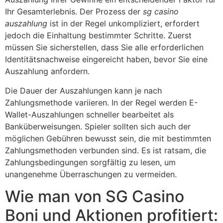
Ihr Gesamterlebnis. Der Prozess der
sg casino
auszahlung
ist in der Regel unkompliziert, erfordert
jedoch die Einhaltung bestimmter Schritte. Zuerst
müssen Sie sicherstellen, dass Sie alle erforderlichen
Identitätsnachweise eingereicht haben, bevor Sie eine
Auszahlung anfordern.
Die Dauer der Auszahlungen kann je nach
Zahlungsmethode variieren. In der Regel werden E-
Wallet-Auszahlungen schneller bearbeitet als
Banküberweisungen. Spieler sollten sich auch der
möglichen Gebühren bewusst sein, die mit bestimmten
Zahlungsmethoden verbunden sind. Es ist ratsam, die
Zahlungsbedingungen sorgfältig zu lesen, um
unangenehme Überraschungen zu vermeiden.
Wie man von SG Casino
Boni und Aktionen profitiert: