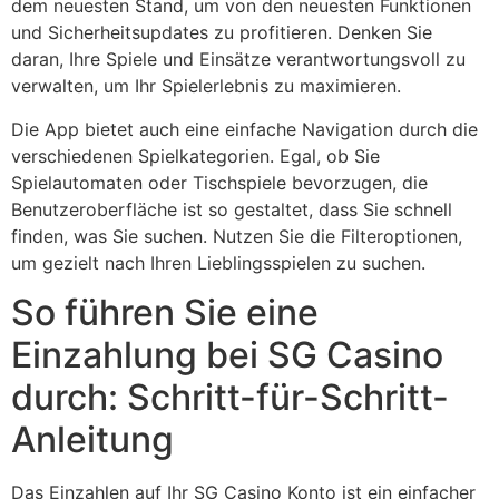
dem neuesten Stand, um von den neuesten Funktionen
und Sicherheitsupdates zu profitieren. Denken Sie
daran, Ihre Spiele und Einsätze verantwortungsvoll zu
verwalten, um Ihr Spielerlebnis zu maximieren.
Die App bietet auch eine einfache Navigation durch die
verschiedenen Spielkategorien. Egal, ob Sie
Spielautomaten oder Tischspiele bevorzugen, die
Benutzeroberfläche ist so gestaltet, dass Sie schnell
finden, was Sie suchen. Nutzen Sie die Filteroptionen,
um gezielt nach Ihren Lieblingsspielen zu suchen.
So führen Sie eine
Einzahlung bei SG Casino
durch: Schritt-für-Schritt-
Anleitung
Das Einzahlen auf Ihr SG Casino Konto ist ein einfacher