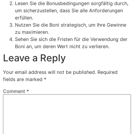
Lesen Sie die Bonusbedingungen sorgfältig durch,
um sicherzustellen, dass Sie alle Anforderungen
erfüllen.
Nutzen Sie die Boni strategisch, um Ihre Gewinne
zu maximieren.
Sehen Sie sich die Fristen für die Verwendung der
Boni an, um deren Wert nicht zu verlieren.
Leave a Reply
Your email address will not be published.
Required
fields are marked
*
Comment
*