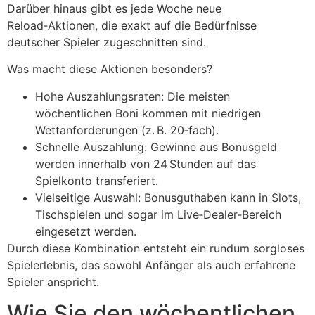
Darüber hinaus gibt es jede Woche neue
Reload‑Aktionen, die exakt auf die Bedürfnisse
deutscher Spieler zugeschnitten sind.
Was macht diese Aktionen besonders?
Hohe Auszahlungsraten: Die meisten
wöchentlichen Boni kommen mit niedrigen
Wettanforderungen (z. B. 20‑fach).
Schnelle Auszahlung: Gewinne aus Bonusgeld
werden innerhalb von 24 Stunden auf das
Spielkonto transferiert.
Vielseitige Auswahl: Bonusguthaben kann in Slots,
Tischspielen und sogar im Live‑Dealer‑Bereich
eingesetzt werden.
Durch diese Kombination entsteht ein rundum sorgloses
Spielerlebnis, das sowohl Anfänger als auch erfahrene
Spieler anspricht.
Wie Sie den wöchentlichen