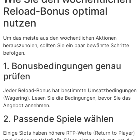
Reload‑Bonus optimal
nutzen
Um das meiste aus den wöchentlichen Aktionen
herauszuholen, sollten Sie ein paar bewährte Schritte
befolgen.
1. Bonusbedingungen genau
prüfen
Jeder Reload‑Bonus hat bestimmte Umsatzbedingungen
(Wagering). Lesen Sie die Bedingungen, bevor Sie das
Angebot annehmen.
2. Passende Spiele wählen
Einige Slots haben höhere RTP‑Werte (Return to Player)