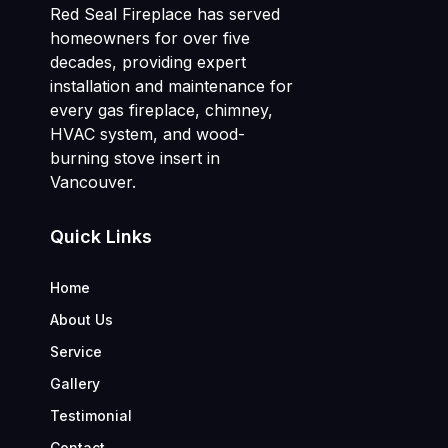
Red Seal Fireplace has served
homeowners for over five
decades, providing expert
installation and maintenance for
every gas fireplace, chimney,
HVAC system, and wood-
burning stove insert in
Vancouver.
Quick Links
Home
About Us
Service
Gallery
Testimonial
Contact