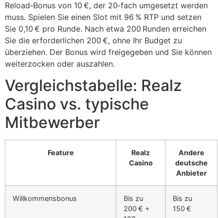
Reload‑Bonus von 10 €, der 20‑fach umgesetzt werden
muss. Spielen Sie einen Slot mit 96 % RTP und setzen
Sie 0,10 € pro Runde. Nach etwa 200 Runden erreichen
Sie die erforderlichen 200 €, ohne Ihr Budget zu
überziehen. Der Bonus wird freigegeben und Sie können
weiterzocken oder auszahlen.
Vergleichstabelle: Realz
Casino vs. typische
Mitbewerber
Feature
Realz
Andere
Casino
deutsche
Anbieter
Willkommensbonus
Bis zu
Bis zu
200 € +
150 €