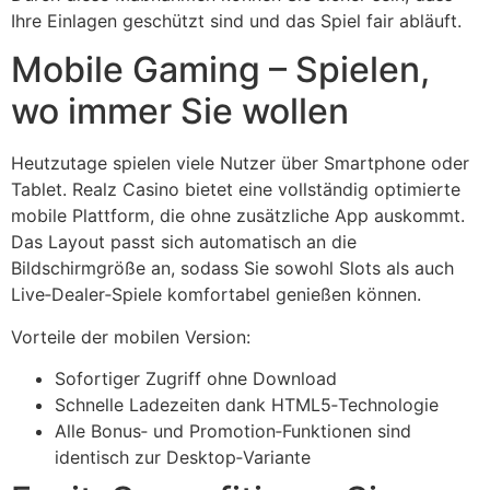
Ihre Einlagen geschützt sind und das Spiel fair abläuft.
Mobile Gaming – Spielen,
wo immer Sie wollen
Heutzutage spielen viele Nutzer über Smartphone oder
Tablet. Realz Casino bietet eine vollständig optimierte
mobile Plattform, die ohne zusätzliche App auskommt.
Das Layout passt sich automatisch an die
Bildschirmgröße an, sodass Sie sowohl Slots als auch
Live‑Dealer‑Spiele komfortabel genießen können.
Vorteile der mobilen Version:
Sofortiger Zugriff ohne Download
Schnelle Ladezeiten dank HTML5‑Technologie
Alle Bonus‑ und Promotion‑Funktionen sind
identisch zur Desktop‑Variante